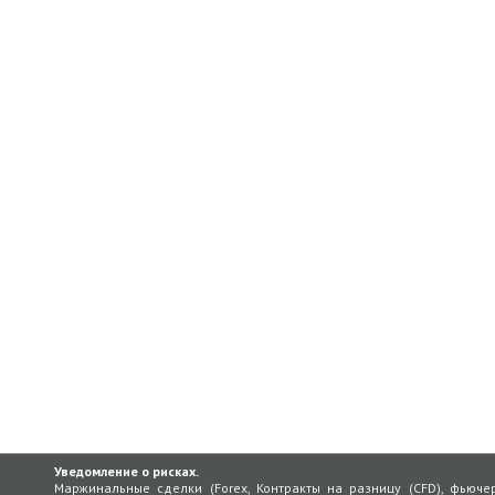
Уведомление о рисках.
Маржинальные сделки (Forex, Контракты на разницу (CFD), фьюч