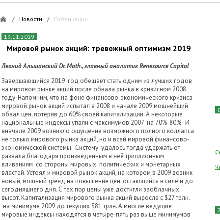
/
Новости
/
Публикации
19.11.2019
Мировой рынок акций: тревожный оптимизм 2019
Леонид Альшанский Dr. Math., главный аналитик Renesource Capital
Завершающийся 2019 год обещает стать одним из лучших годов
на мировом рынке акций после обвала рынка в кризисном 2008
году. Напомним, что на фоне финансово-экономического кризиса
мировой рынок акций испытал в 2008 и начале 2009 мощнейший
обвал цен, потеряв до 60% своей капитализации. А некоторые
национальные индексы упали с максимумов 2007 на 70%-80%. И
вначале 2009 возникло ощущение возможного полного коллапса
не только мирового рынка акций, но и всей мировой финансово-
экономической системы. Систему удалось тогда удержать от
С
развала благодаря произведенным в неё триллионным
вливаниям со стороны мировых политических и монетарных
Ч
властей. Устоял и мировой рынок акций, на котором в 2009 возник
новый, мощный тренд на повышение цен, остающийся в силе и до
сегодняшнего дня. С тех пор цены уже достигли заоблачных
высот. Капитализация мирового рынка акций выросла с $27 трлн.
на минимуме 2009 до текущих $81 трлн. А многие ведущие
мировые индексы находятся в четыре-пять раз выше минимумов