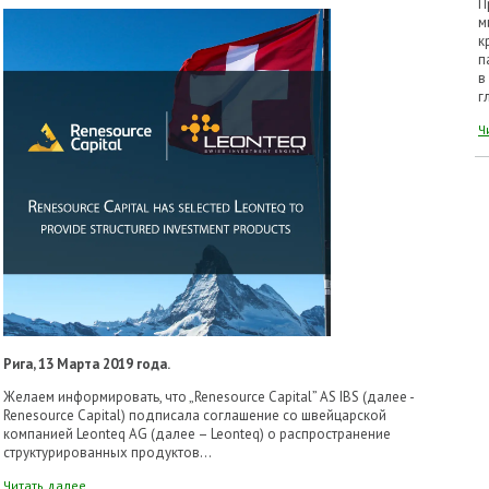
П
м
к
п
в
г
Ч
Рига, 13 Марта 2019 года.
Желаем информировать, что „Renesource Capital” AS IBS (далее -
Renesource Capital) подписала соглашение со швейцарской
компанией Leonteq AG (далее – Leonteq) о распространение
структурированных продуктов...
Читать далее...