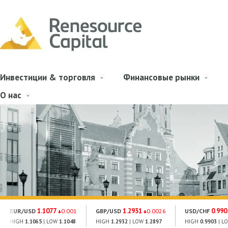
Инвестиции & торговля
Финансовые рынки
О нас
1.1077
1.2931
0.990
EUR/USD
0.001
GBP/USD
0.0026
USD/CHF
HIGH
1.1065
| LOW
1.1048
HIGH
1.2932
| LOW
1.2897
HIGH
0.9903
| L