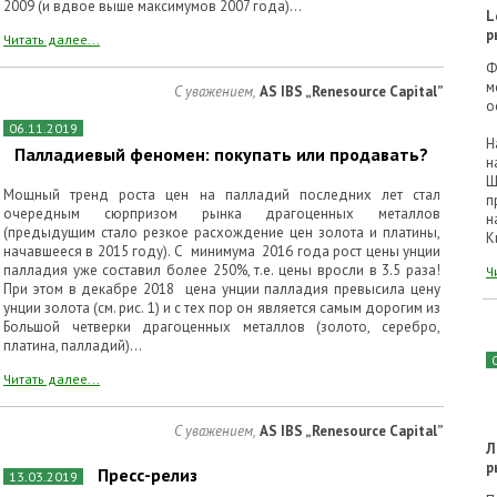
2009 (и вдвое выше максимумов 2007 года)...
L
р
Читать далее...
Ф
м
С уважением,
AS IBS „Renesource Capital”
о
06.11.2019
Н
Палладиевый феномен: покупать или продавать?
н
Ш
Мощный тренд роста цен на палладий последних лет стал
п
очередным сюрпризом рынка драгоценных металлов
н
(предыдущим стало резкое расхождение цен золота и платины,
К
начавшееся в 2015 году). С минимума 2016 года рост цены унции
палладия уже составил более 250%, т.е. цены вросли в 3.5 раза!
Ч
При этом в декабре 2018 цена унции палладия превысила цену
унции золота (см. рис. 1) и с тех пор он является самым дорогим из
Большой четверки драгоценных металлов (золото, серебро,
платина, палладий)...
Читать далее...
С уважением,
AS IBS „Renesource Capital”
Л
р
Пресс-релиз
13.03.2019