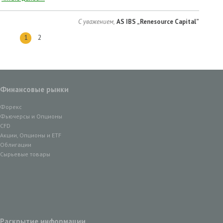
С уважением,
AS IBS „Renesource Capital”
1
2
Финансовые рынки
Форекс
Фьючерсы и Опционы
CFD
Акции, Опционы и ETF
Облигации
Сырьевые товары
Раскрытие информации