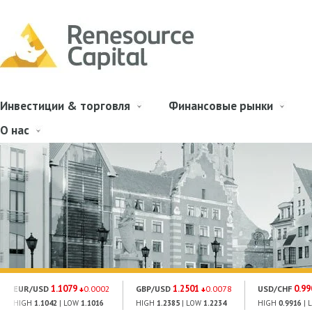
Инвестиции & торговля
Финансовые рынки
О нас
1.1079
1.2501
0.99
EUR/USD
0.0002
GBP/USD
0.0078
USD/CHF
HIGH
1.1042
| LOW
1.1016
HIGH
1.2385
| LOW
1.2234
HIGH
0.9916
| 