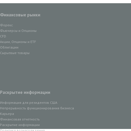
Финансовые рынки
Форекс
Фьючерсы и Опционы
CFD
Акции, Опционы и ETF
Облигации
Сырьевые товары
Раскрытие информации
Информация для резидентов США
Непрерывность функционирования бизнеса
Карьера
Финансовая отчетность
Раскрытие информации
Политика вознаграждения