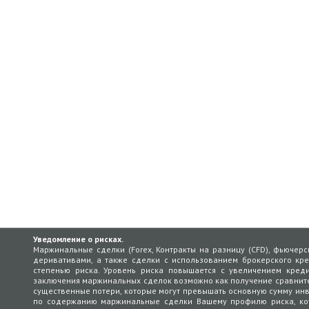
Уведомление о рисках.
Маржинальные сделки (Forex, Контракты на разницу (CFD), фьючер
деривативами, а также сделки с использованием брокерского кре
степенью риска. Уровень риска повышается с увеличением креди
заключения маржинальных сделок возможно как получение сравнит
существенные потери, которые могут превышать основную сумму инве
по содержанию маржинальные сделки Вашему профилю риска, кото