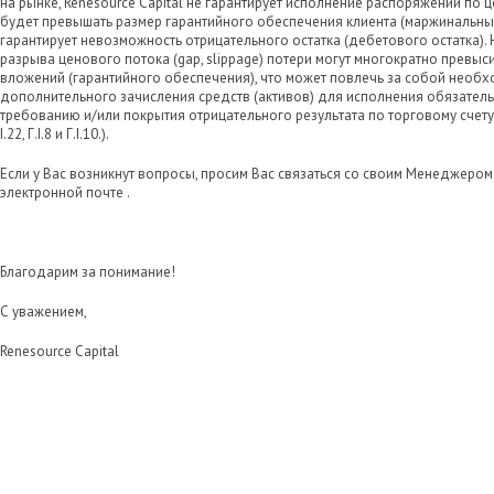
на рынке, Renesource Capital не гарантирует исполнение распоряжений по ц
будет превышать размер гарантийного обеспечения клиента (маржинальный 
гарантирует невозможность отрицательного остатка (дебетового остатка). 
разрыва ценового потока (gap, slippage) потери могут многократно превы
вложений (гарантийного обеспечения), что может повлечь за собой необ
дополнительного зачисления средств (активов) для исполнения обязател
требованию и/или покрытия отрицательного результата по торговому счету 
I.22, Г.I.8 и Г.I.10.).
Если у Вас возникнут вопросы, просим Вас связаться со своим Менеджером 
электронной почте .
Благодарим за понимание!
С уважением,
Renesource Capital