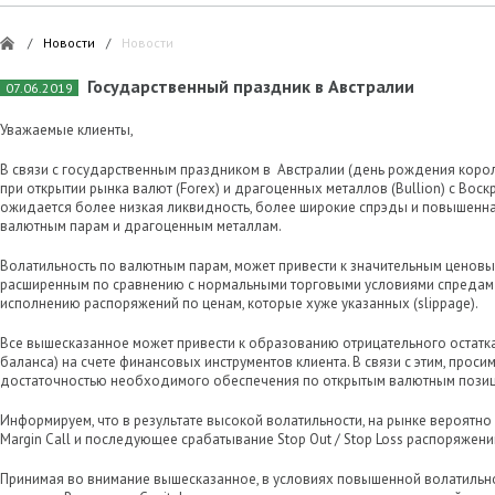
/
Новости
/
Новости
Государственный праздник в Австралии
07.06.2019
Уважаемые клиенты,
В связи с государственным праздником в Австралии (день рождения корол
при открытии рынка валют (Forex) и драгоценных металлов (Bullion) с Воск
ожидается более низкая ликвидность, более широкие спрэды и повышенна
валютным парам и драгоценным металлам.
Волатильность по валютным парам, может привести к значительным ценовы
расширенным по сравнению с нормальными торговыми условиями спредам (s
исполнению распоряжений по ценам, которые хуже указанных (slippage).
Все вышесказанное может привести к образованию отрицательного остатк
баланса) на счете финансовых инструментов клиента. В связи с этим, проси
достаточностью необходимого обеспечения по открытым валютным позиц
Информируем, что в результате высокой волатильности, на рынке вероятно
Margin Call и последующее срабатывание Stop Out / Stop Loss распоряжени
Принимая во внимание вышесказанное, в условиях повышенной волатильно