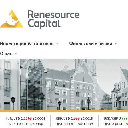
Инвестиции & торговля
Финансовые рынки
О нас
1.1163
1.333
0.979
EUR/USD
0.0004
GBP/USD
0.0015
USD/CHF
HIGH
1.1182
| LOW
1.1139
HIGH
1.3376
| LOW
1.3282
HIGH
0.9814
| L