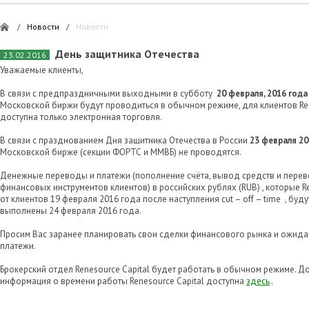
/
Новости
/
Новости
День защитника Отечества
23.02.2016
Уважаемые клиенты,
В связи с предпраздничными выходными в субботу
20 февраля, 2016 года
Московской биржи будут проводиться в обычном режиме, для клиентов Ren
доступна только электронная торговля.
В связи с празднованием Дня защитника Отечества в Росcии
23 февраля 20
Московской бирже (секции ФОРТС и ММВБ) не проводятся.
Денежные переводы и платежи (пополнение счёта, вывод средств и пере
финансовых инструментов клиентов) в российских рублях (RUB) , которые Re
от клиентов 19 февраля 2016 года после наступления cut – off – time , буд
выполнены 24 февраля 2016 года.
Просим Вас заранее планировать свои сделки финансового рынка и ожид
платежи.
Брокерский отдел Renesource Capital будет работать в обычном режиме. 
информация о времени работы Renesource Capital доступна
здесь
.