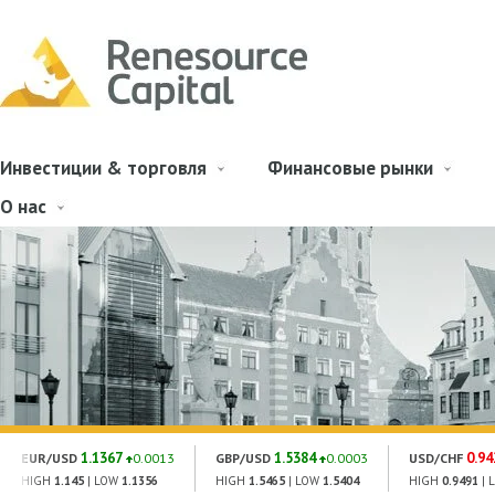
Инвестиции & торговля
Финансовые рынки
О нас
1.1367
1.5384
0.94
EUR/USD
0.0013
GBP/USD
0.0003
USD/CHF
HIGH
1.145
| LOW
1.1356
HIGH
1.5465
| LOW
1.5404
HIGH
0.9491
| 