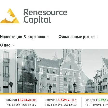
Инвестиции & торговля
Финансовые рынки
О нас
1.1264
1.5396
0.922
EUR/USD
0.006
GBP/USD
0.001
USD/CHF
HIGH
1.1152
| LOW
1.1083
HIGH
1.5139
| LOW
1.5102
HIGH
0.9391
| LO