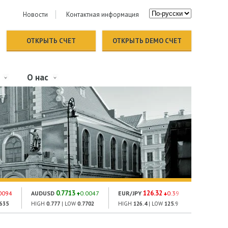
Новости
Контактная информация
ОТКРЫТЬ СЧЕТ
ОТКРЫТЬ DEMO СЧЕТ
О нас
0.7713
126.32
185
0094
AUDUSD
0.0047
EUR/JPY
0.39
GOLD
2635
HIGH
0.777
| LOW
0.7702
HIGH
126.4
| LOW
125.9
HIGH
1870.