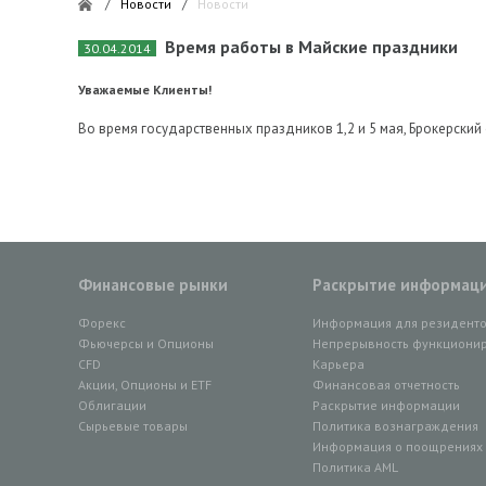
/
Новости
/
Новости
Время работы в Майские праздники
30.04.2014
Уважаемые Клиенты!
Во время государственных праздников 1,2 и 5 мая, Брокерский 
Финансовые рынки
Раскрытие информац
Форекс
Информация для резидент
Фьючерсы и Опционы
Непрерывность функционир
CFD
Карьера
Акции, Опционы и ETF
Финансовая отчетность
Облигации
Раскрытие информации
Сырьевые товары
Политика вознаграждения
Информация о поощрениях в
Политика AML