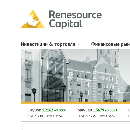
Инвестиции & торговля
Финансовые рын
1.2162
1.3679
EUR/USD
0.0004
GBP/USD
0.0051
HIGH
1.219
| LOW
1.2152
HIGH
1.3736
| LOW
1.3636