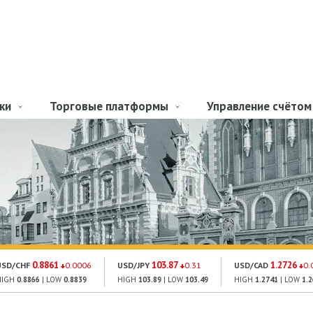
ки
Торговые платформы
Управление счётом
0.8861
103.87
1.2726
USD/CHF
0.0006
USD/JPY
0.31
USD/CAD
0.
HIGH
0.8866
| LOW
0.8839
HIGH
103.89
| LOW
103.49
HIGH
1.2741
| LOW
1.