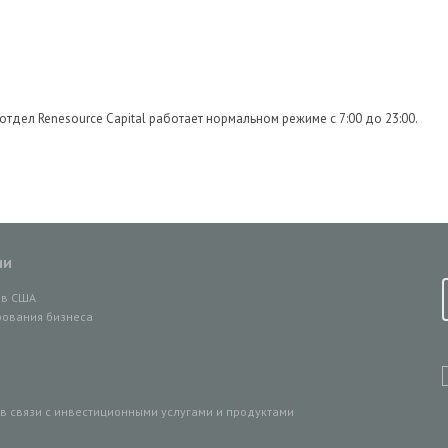
отдел Renesource Capital работает нормальном режиме с 7:00 до 23:00.
ии
ов США
ования бизнеса
 связи с инвестиционными услугами и продуктами