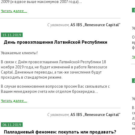
2009 (и вдвое выше максимумов 2007 года)...
Читать далее...
С уважением,
AS IBS „Renesource Capital”
У
15.11.2019
О
День провозглашения Латвийской Республики
в
ф
Уважаемые клиенты!
Ч
В связи с Днём провозглашения Латвийской Республики 18
ноября 2019 года, не будет изменений в работе Renesource
Capital. Денежные переводы, а так-же зачисления будут
проходить в стандартном режиме.
В случае возникновения вопросов просим Вас связываться с
Вашим менеджером счета или отделом брокериджа...
У
Читать далее...
В
с
С уважением,
AS IBS „Renesource Capital”
д
с
06.11.2019
и
Палладиевый феномен: покупать или продавать?