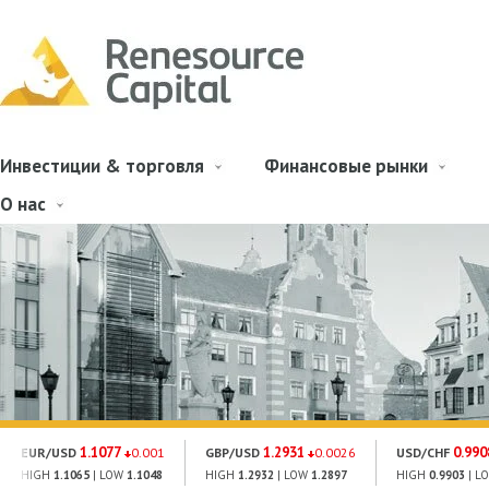
Инвестиции & торговля
Финансовые рынки
О нас
1.1077
1.2931
0.990
EUR/USD
0.001
GBP/USD
0.0026
USD/CHF
HIGH
1.1065
| LOW
1.1048
HIGH
1.2932
| LOW
1.2897
HIGH
0.9903
| L