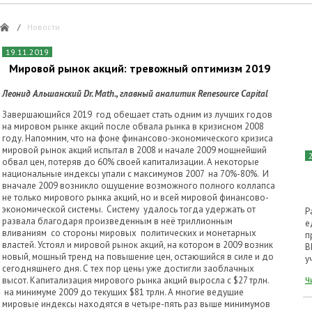
/
Новости
19.11.2019
Мировой рынок акций: тревожный оптимизм 2019
Леонид Альшанский Dr. Math., главный аналитик Renesource Capital
Завершающийся 2019 год обещает стать одним из лучших годов
на мировом рынке акций после обвала рынка в кризисном 2008
году. Напомним, что на фоне финансово-экономического кризиса
мировой рынок акций испытал в 2008 и начале 2009 мощнейший
обвал цен, потеряв до 60% своей капитализации. А некоторые
национальные индексы упали с максимумов 2007 на 70%-80%. И
вначале 2009 возникло ощущение возможного полного коллапса
не только мирового рынка акций, но и всей мировой финансово-
экономической системы. Систему удалось тогда удержать от
Р
развала благодаря произведенным в неё триллионным
е
вливаниям со стороны мировых политических и монетарных
п
властей. Устоял и мировой рынок акций, на котором в 2009 возник
B
новый, мощный тренд на повышение цен, остающийся в силе и до
у
сегодняшнего дня. С тех пор цены уже достигли заоблачных
высот. Капитализация мирового рынка акций выросла с $27 трлн.
Ч
на минимуме 2009 до текущих $81 трлн. А многие ведущие
мировые индексы находятся в четыре-пять раз выше минимумов