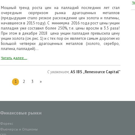
Ч
Мощный тренд роста цен на палладий последних лет стал
очередным сюрпризом рынка драгоценных металлов
(предыдущим стало резкое расхождение цен золота и платины,
начавшееся в 2015 году). С минимума 2016 года рост цены унции
палладия уже составил более 250%, т.е. цены вросли в 3.5 раза!
При этом в декабре 2018 цена унции палладия превысила цену
унции золота (см. рис. 1) и с тех пор он является самым дорогим из
Большой четверки драгоценных металлов (золото, серебро,
платина, палладий)...
Читать далее...
С уважением,
AS IBS „Renesource Capital”
1
2
3
»
Финансовые рынки
Форекс
Фьючерсы и Опционы
CFD