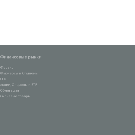
Финансовые рынки
Форекс
Фьючерсы и Опционы
CFD
Акции, Опционы и ETF
Облигации
Сырьевые товары