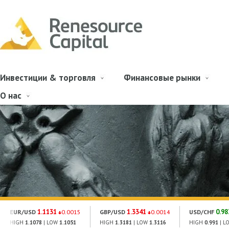
Инвестиции & торговля
Финансовые рынки
О нас
1.1131
1.3341
0.98
EUR/USD
0.0015
GBP/USD
0.0014
USD/CHF
HIGH
1.1078
| LOW
1.1051
HIGH
1.3181
| LOW
1.3116
HIGH
0.991
| L