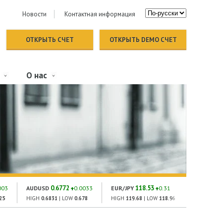
Новости
Контактная информация
ОТКРЫТЬ СЧЕТ
ОТКРЫТЬ DEMO СЧЕТ
О нас
0.6772
118.53
151
003
AUDUSD
0.0033
EUR/JPY
0.31
GOLD
25
HIGH
0.6831
| LOW
0.678
HIGH
119.68
| LOW
118.96
HIGH
1504