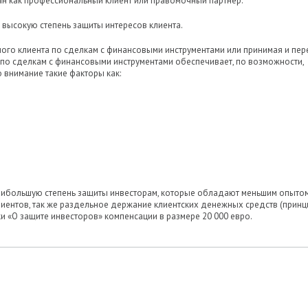
ан как профессиональный клиент или правомочный партнер.
 высокую степень защиты интересов клиента.
ного клиента по сделкам с финансовыми инструментами или принимая и пе
по сделкам с финансовыми инструментами обеспечивает, по возможности,
 внимание такие факторы как:
аибольшую степень защиты инвесторам, которые обладают меньшим опытом
клиентов, так же раздельное держание клиентских денежных средств (принц
и «О защите инвесторов» компенсации в размере 20 000 евро.