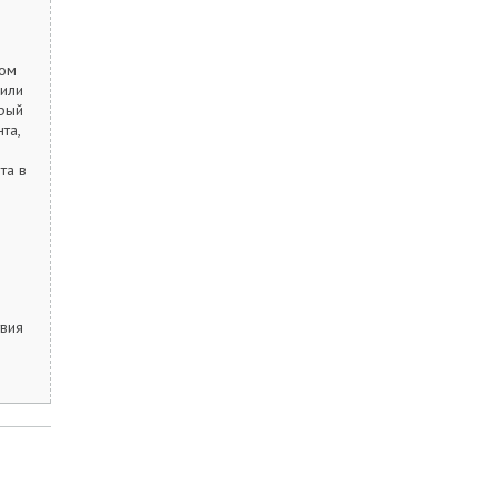
лом
 или
орый
та,
та в
вия