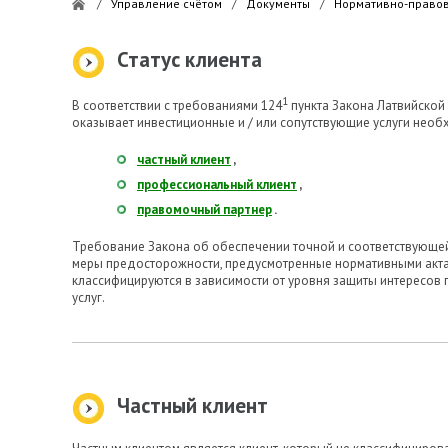
/
Управление счётом
/
Документы
/
Нормативно-право
Статус клиента
1
В соответствии с требованиями 124
пункта Закона Латвийской
оказывает инвестиционные и / или сопутствующие услуги необх
частный клиент
,
профессиональный клиент
,
правомочный партнер
.
Требование Закона об обеспечении точной и соответствующей
меры предосторожности, предусмотренные нормативными актами
классифицируются в зависимости от уровня защиты интересов
услуг.
Частный клиент