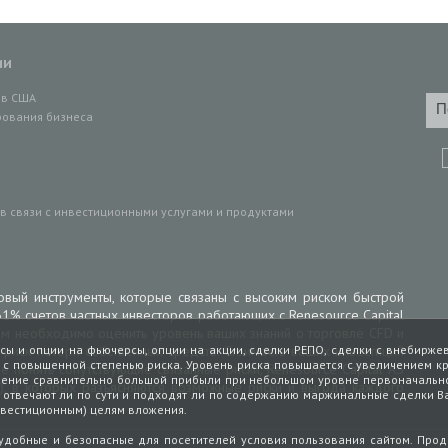
ии
ов США
ования бизнеса
 связи с инвестиционными услугами и продуктами
вый инструменты, которые связаны с высоким риском быстрой
61% счетов частных инвесторов работающих с Renesource Capital
Вам необходимо оценить уровень ваших знаний о торговле CFD и
рсы и опции на фьючерсы, опции на акции, сделки РЕПО, сделки с внебирж
 риск потери собственных средств. Стоимость ваших инвестиций
и с повышенной степенью риска. Уровень риска повышается с увеличением кр
ше понять сопутствующие связанные риски, Renesource Capital AS
ение сравнительно большой прибыли при небольшом уровне первоначальног
), в которых разъясняются возможные риски и выгода каждого
 отвечают ли по сути и подходят ли по содержанию маржинальные сделки В
нвестиционным) целям вложения.
 удобные и безопасные для посетителей условия пользования сайтом. Прод