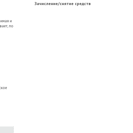
Зачисление/снятие средств
нимая и
ает, по
ское