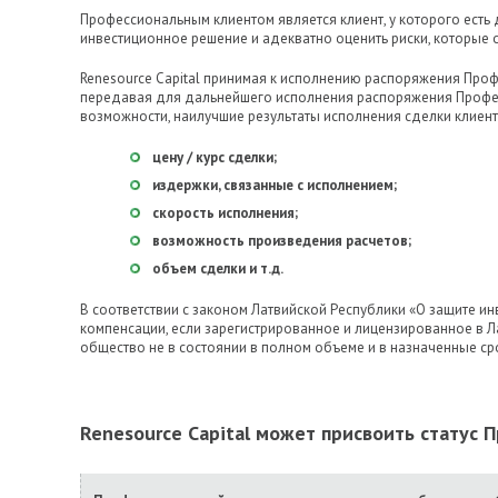
Профессиональным клиентом является клиент, у которого есть 
инвестиционное решение и адекватно оценить риски, которые о
Renesource Capital принимая к исполнению распоряжения Про
передавая для дальнейшего исполнения распоряжения Профес
возможности, наилучшие результаты исполнения сделки клиента
цену / курс сделки;
издержки, связанные с исполнением;
скорость исполнения;
возможность произведения расчетов;
объем сделки и т.д.
В соответствии с законом Латвийской Республики «О защите 
компенсации, если зарегистрированное и лицензированное в 
общество не в состоянии в полном объеме и в назначенные ср
Renesource Capital может присвоить статус П