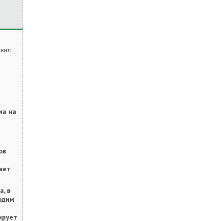
явил
ма на
ов
ает
а, в
одим
ирует