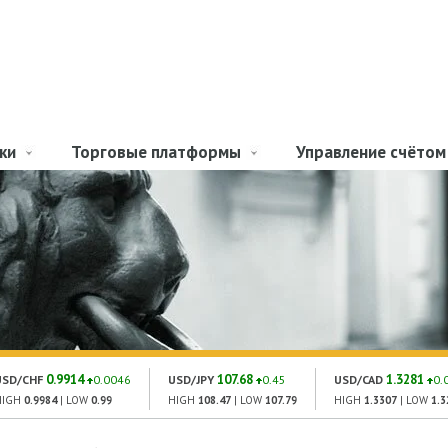
ки
Торговые платформы
Управление счётом
0.9914
107.68
1.3281
USD/CHF
0.0046
USD/JPY
0.45
USD/CAD
0.
HIGH
0.9984
| LOW
0.99
HIGH
108.47
| LOW
107.79
HIGH
1.3307
| LOW
1.3