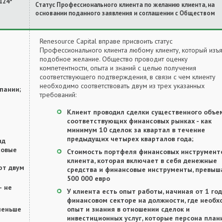
124
Статус Профессионального клиента по желанию клиента, на
основании поданного заявления и соглашении с Обществом
Renesource Capital вправе присвоить статус
Профессионального клиента любому клиенту, который изъ
подобное желание. Общество проводит оценку
компетентности, опыта и знаний с целью получения
соответствующего подтверждения, в связи с чем клиенту
необходимо соответствовать двум из трех указанных
пании;
требований:
Клиент проводил сделки существенного объе
соответствующих финансовых рынках - как
минимум 10 сделок за квартал в течение
предыдущих четырех кварталов года;
ид
совые
Стоимость портфеля финансовых инструмент
клиента, которая включает в себя денежные
ют двум
средства и финансовые инструменты, превыш
500 000 евро
– не
У клиента есть опыт работы, начиная от 1 год
финансовом секторе на должности, где необх
 меньше
опыт и знания в отношении сделок и
инвестиционных услуг, которые персона план