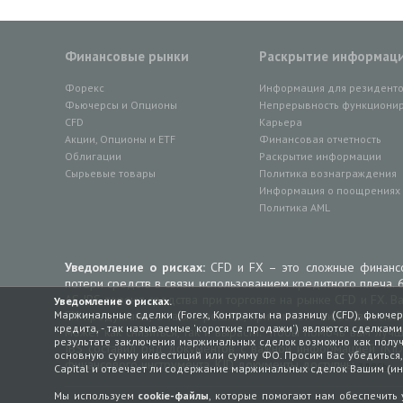
Финансовые рынки
Раскрытие информац
Форекс
Информация для резидент
Фьючерсы и Опционы
Непрерывность функционир
CFD
Карьера
Акции, Опционы и ETF
Финансовая отчетность
Облигации
Раскрытие информации
Сырьевые товары
Политика вознаграждения
Информация о поощрениях в
Политика AML
Уведомление о рисках:
CFD и FX – это сложные финансо
потери средств в связи использованием кредитного плеча. 
AS IBS теряют средства при торговле на рынке CFD и FX. 
Уведомление о рисках.
Маржинальные сделки (Forex, Контракты на разницу (CFD), фьюче
FX продуктами, а также решить, принимаете ли вы высокий
кредита, - так называемые 'короткие продажи') являются сделкам
может как снизиться, так и вырасти. Чтобы помочь вам луч
результате заключения маржинальных сделок возможно как получ
IBS составил ряд документов с важной информацией (KID
основную сумму инвестиций или сумму ФО. Просим Вас убедиться,
финансового инструмента. KID документы доступны
здесь.
Capital и отвечает ли содержание маржинальных сделок Вашим (и
Мы используем
cookie-файлы
, которые помогают нам обеспечить