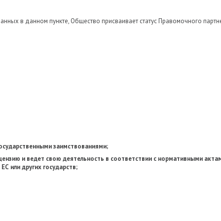
занных в данном пункте, Общество присваивает статус Правомочного партн
государственными заимствованиями;
цензию и ведет свою деятельность в соответствии с нормативными актам
ЕС или других государств;