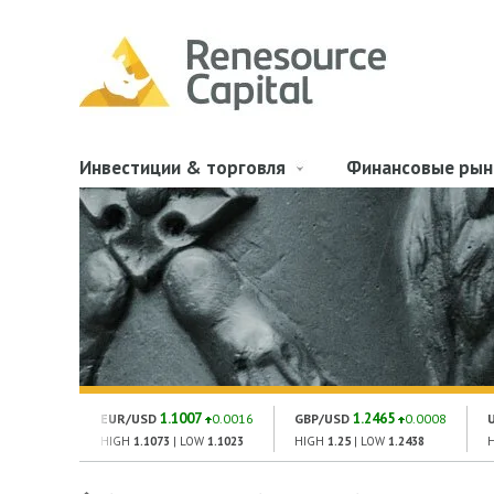
Инвестиции & торговля
Финансовые рын
1.1007
1.2465
EUR/USD
0.0016
GBP/USD
0.0008
HIGH
1.1073
| LOW
1.1023
HIGH
1.25
| LOW
1.2438