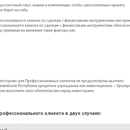
достаточный опыт, знания и компетенция, чтобы самостоятельно принять
н берет на себя.
фессионального клиента по сделкам с финансовыми инструментами или при
сионального клиента по сделкам с финансовыми инструментами обеспечив
, принимая во внимание такие факторы как:
инвесторов» для Профессиональных клиентов не предусмотрены выплаты
Латвийской Республике кредитное учреждение или инвестиционно – брокер
оки выполнить свои обязательства перед инвесторами.
рофессионального клиента в двух случаях:
1