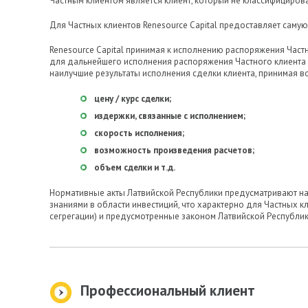
Частным клиентом является клиент, который не классифициров
Для Частных клиентов Renesource Capital предоставляет самую
Renesource Capital принимая к исполнению распоряжения Част
для дальнейшего исполнения распоряжения Частного клиента 
наилучшие результаты исполнения сделки клиента, принимая во
цену / курс сделки;
издержки, связанные с исполнением;
скорость исполнения;
возможность произведения расчетов;
объем сделки и т.д.
Нормативные акты Латвийской Республики предусматривают н
знаниями в области инвестиций, что характерно для Частных 
сегрегации) и предусмотренные законом Латвийской Республик
Профессиональный клиент