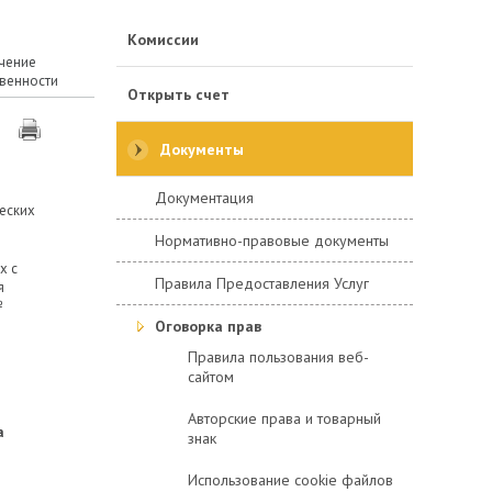
Комиссии
чение
твенности
Открыть счет
Документы
Документация
еских
Нормативно-правовые документы
х с
Правила Предоставления Услуг
я
№
Оговорка прав
Правила пользования веб-
сайтом
Авторские права и товарный
а
знак
Использование cookie файлов