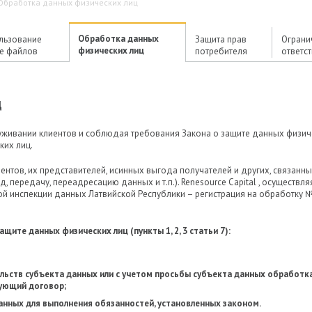
Обработка данных физических лиц
Обработка данных
льзование
Защита прав
Ограни
физических лиц
ie файлов
потребителя
ответс
ц
служивании клиентов и соблюдая требования Закона о защите данных физич
ких лиц.
ентов, их представителей, исинных выгода получателей и других, связанны
д, передачу, переадресацию данных и т.п.). Renesource Capital , осуществля
ой инспекции данных Латвийской Республики – регистрация на обработку 
ите данных физических лиц (пункты 1, 2, 3 статьи 7):
льств субъекта данных или с учетом просьбы субъекта данных обработк
ующий договор;
нных для выполнения обязанностей, установленных законом.