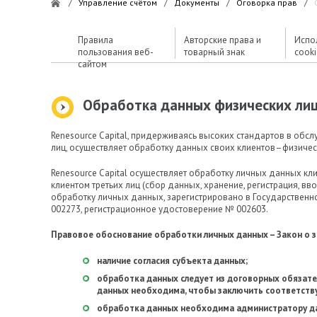
/
Управление счётом
/
Документы
/
Оговорка прав
/
Правила
Авторские права и
Испо
пользования веб-
товарный знак
cook
сайтом
Обработка данных физических ли
Renesource Capital, придерживаясь высоких стандартов в об
лиц, осуществляет обработку данных своих клиентов–физичес
Renesource Capital осуществляет обработку личных данных кли
клиентом третьих лиц (сбор данных, хранение, регистрация, вво
обработку личных данных, зарегистрировано в Государственн
002273, регистрационное удостоверение № 002603.
Правовое обоснование обработки личных данных – Закон о защ
наличие согласия субъекта данных;
обработка данных следует из договорных обязате
данных необходима, чтобы заключить соответств
обработка данных необходима администратору да