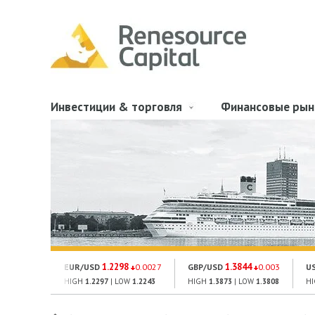
Инвестиции & торговля
Финансовые рын
1.2298
1.3844
EUR/USD
0.0027
GBP/USD
0.003
U
HIGH
1.2297
| LOW
1.2243
HIGH
1.3873
| LOW
1.3808
H