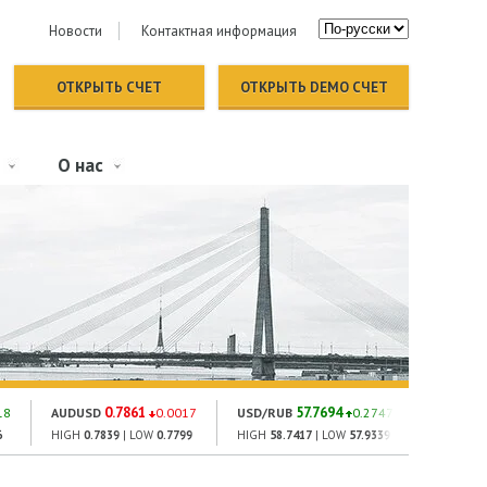
Новости
Контактная информация
ОТКРЫТЬ СЧЕТ
ОТКРЫТЬ DEMO СЧЕТ
О нас
0.7861
57.7694
1
18
AUDUSD
0.0017
USD/RUB
0.2747
GOLD
6
HIGH
0.7839
| LOW
0.7799
HIGH
58.7417
| LOW
57.9339
HIGH
132