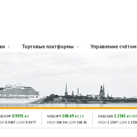
ки
Торговые платформы
Управление счётом
0.9391
108.69
1.2581
SD/CHF
0
USD/JPY
0.13
USD/CAD
0.00
IGH
0.9407
| LOW
0.9377
HIGH
108.94
| LOW
108.56
HIGH
1.2597
| LOW
1.255