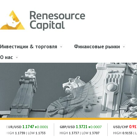
Инвестиции & торговля
Финансовые рынки
О нас
1.1747
1.3721
0.91
EUR/USD
0.0001
GBP/USD
0.0007
USD/CHF
HIGH
1.1759
| LOW
1.1733
HIGH
1.3737
| LOW
1.3707
HIGH
0.9153
| 