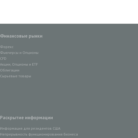
Финансовые рынки
Форекс
Фьючерсы и Опционы
CFD
Акции, Опционы и ETF
Облигации
Сырьевые товары
Раскрытие информации
Информация для резидентов США
Непрерывность функционирования бизнеса