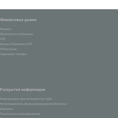
Финансовые рынки
Форекс
Фьючерсы и Опционы
CFD
Акции, Опционы и ETF
Облигации
Сырьевые товары
Раскрытие информации
Информация для резидентов США
Непрерывность функционирования бизнеса
Карьера
Политика вознаграждения