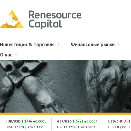
Инвестиции & торговля
Финансовые рынки
О нас
1.1747
1.3721
0.91
EUR/USD
0.0001
GBP/USD
0.0007
USD/CHF
HIGH
1.1759
| LOW
1.1733
HIGH
1.3737
| LOW
1.3707
HIGH
0.9153
| 