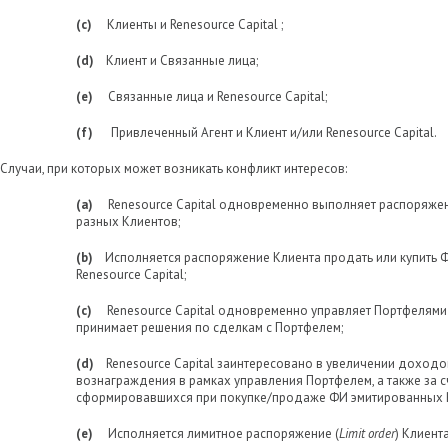
(c)
Клиенты и Renesource Capital ;
(d)
Клиент и Связанные лица;
(e)
Связанные лица и Renesource Capital;
(f)
Привлеченный Агент и Клиент и/или Renesource Capital.
Случаи, при которых может возникать конфликт интересов:
(a)
Renesource Capital одновременно выполняет распоряжен
разных Клиентов;
(b)
Исполняется распоряжение Клиента продать или купить 
Renesource Capital;
(c)
Renesource Capital одновременно управляет Портфелями
принимает решения по сделкам с Портфелем;
(d)
Renesource Capital заинтересовано в увеличении доходо
вознаграждения в рамках управления Портфелем, а также за с
сформировавшихся при покупке/продаже ФИ эмитированных Re
(e)
Исполняется лимитное распоряжение (
Limit
order
) Клиент