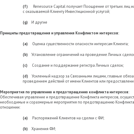
(f)
Renesource Capital получает Поощрение от третьих лиц ил
с оказываемой Клиенту Инвестиционной услугой;
(g)
И другие
Принципы предотвращения и управления Конфликтом интересов
:
(a)
Оценка существенности опасности интересам Клиента;
(b)
Установление ограничений на проведение Личных сделок
(c)
Создание и поддержание регистра Личных сделок;
(d)
Усиленный надзор за Связанными лицами, главные обяза
проведением действий от имени Клиентов или предоставление
Мероприятия по управлению и предотвращению конфликта интересов:
Обеспечивая управление и предотвращение Конфликта интересов, осущест
необходимые и соразмерные мероприятия по предотвращению Конфликта 
отношении:
(a)
Распоряжений Клиентов на сделки с ФИ;
(b)
Хранения ФИ;