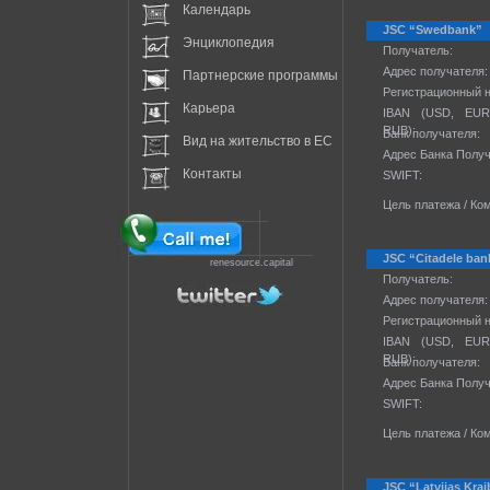
Календарь
JSC “Swedbank”
Энциклопедия
Получатель:
Адрес получателя:
Партнерские программы
Регистрационный 
Карьера
IBAN (USD, EUR
RUB):
Банк получателя:
Вид на жительство в EC
Адрес Банка Получ
Контакты
SWIFT:
Цель платежа / Ко
JSC “Citadele ban
renesource.capital
Получатель:
Адрес получателя:
Регистрационный 
IBAN (USD, EUR
RUB):
Банк получателя:
Адрес Банка Получ
SWIFT:
Цель платежа / Ко
JSC “Latvijas Kra