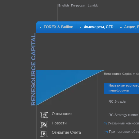
English
По-русски
Latviski
FOREX & Bullion
Фьючерсы, CFD
Акции, 
Renesource Capital
»
Ф
Название торгов
платформы
RC J-trader
О компании
RC Strategy runner
Новости
Указанные комиссии
(*)
При торговых объе
Открытие Счета
(**)