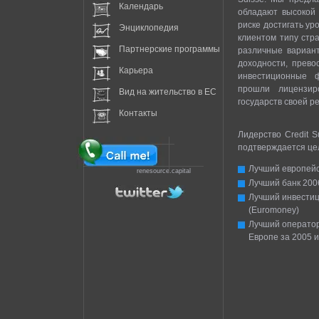
Календарь
обладают высокой
риске достигать ур
Энциклопедия
клиентом типу стр
Партнерские программы
различные вариант
доходности, прево
Карьера
инвестиционные ф
прошли лицензир
Вид на жительство в EC
государств своей р
Контакты
Лидерство Credit S
подтверждается цел
Лучший европейск
renesource.capital
Лучший банк 2006
Лучший инвестиц
(Euromoney)
Лучший оператор
Европе за 2005 и