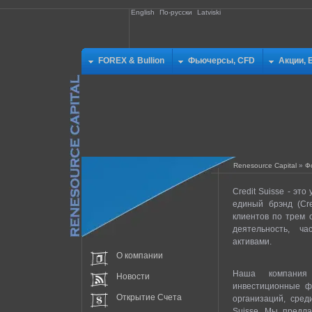
English
По-русски
Latviski
FOREX & Bullion
Фьючерсы, CFD
Акции, 
Renesource Capital
»
Ф
Credit Suisse - э
единый брэнд (Cr
клиентов по трем 
деятельность, ч
активами.
О компании
Наша компания
Новости
инвестиционные ф
Открытие Счета
организаций, сред
Suisse. Мы предла