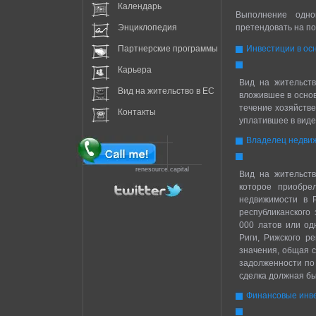
Календарь
Выполнение одно
Энциклопедия
претендовать на по
Партнерские программы
Инвестиции в ос
Карьера
Вид на жительств
Вид на жительство в EC
вложившее в основ
течение хозяйстве
Контакты
уплатившее в виде
Владелец недви
renesource.capital
Вид на жительств
которое приобре
недвижимости в Р
республиканского
000 латов или од
Риги, Рижского р
значения, общая с
задолженности по 
сделка должная бы
Финансовые инв