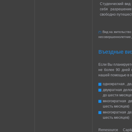
Студенческий вид 
себя разрешение
свободно путешест
Вид на жительство 
(*)
несовершеннолетние 
Въездные ви
Если Вы планирует
не более 90 дней 
нашей помощью в о
однократная , де
двукратная дело
до шести месяце
многократная д
шесть месяцев)
многократная де
шесть месяцев)
Renesource Capi