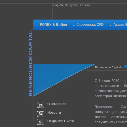
English
По-русски
Latviski
FOREX & Bullion
Фьючерсы, CFD
Акции, 
В
Renesource Capital
»
С 1 июля 2010 год
на жительство в Л
автоматически дае
всех стран Шенгенс
О компании
Renesource Ca
консультационную 
Новости
Латвии. Временны
Открытие Счета
получить как клиент