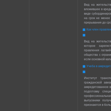
Вид на жительств
вложившее в кред
виде субординиров
на срок не менее 
прерывания до ср
Как член правле
Вид на жительств
которое зареги
правления латвий
общества с огран
если основной кап
Учеба в аккреди
Институт транс
гражданской ави
аккредитованное в
подготовку спец
профессиональная
выпускники получ
признаются в боль