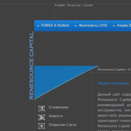
English
По-русски
Latviski
FOREX & Bullion
Фьючерсы, CFD
Акции, 
Renesource Capital
»
О
Общие положения.
Данный сайт соде
Renesource Capita
рекомендацией дл
О компании
инструментов, он
какого-либо решен
Новости
гарантирует точнос
Открытие Счета
Renesource Capital