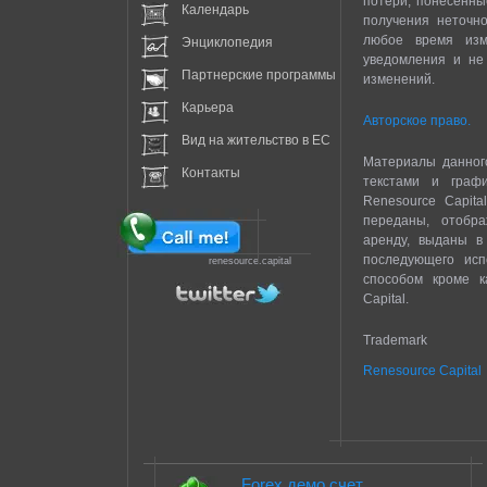
потери, понесенны
Календарь
получения неточно
любое время изм
Энциклопедия
уведомления и не
Партнерские программы
изменений.
Карьера
Авторское право.
Вид на жительство в EC
Материалы данного
Контакты
текстами и граф
Renesource Capita
переданы, отобра
аренду, выданы в
последующего исп
renesource.capital
способом кроме к
Capital.
Trademark
Renesource Capital
Forex демо счет