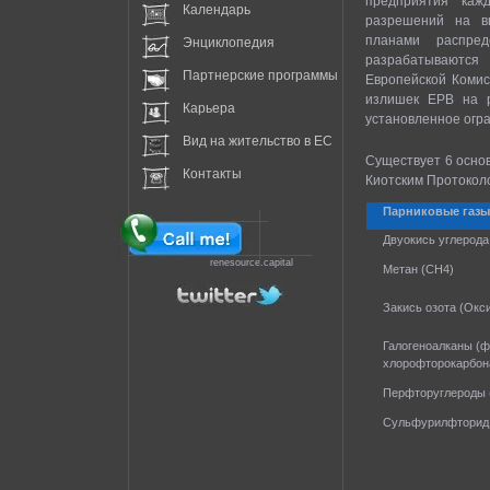
предприятия каж
Календарь
разрешений на в
планами распре
Энциклопедия
разрабатываются
Партнерские программы
Европейской Комис
излишек ЕРВ на р
Карьера
установленное огра
Вид на жительство в EC
Существует 6 осно
Контакты
Киотским Протоколом
Парниковые газы
Двуокись углерода
renesource.capital
Метан (CH4)
Закись озота (Окс
Галогеноалканы (
хлорофторокарбон
Перфторуглероды 
Сульфурилфторид 