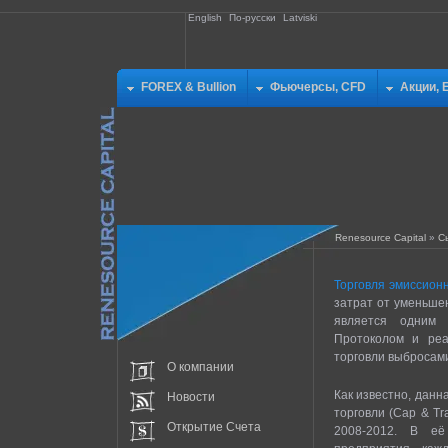
English
По-русски
Latviski
FOREX & Bullion
Фьючерсы, CFD
Акции, 
Renesource Capital
»
С
Торговля эмиссион
затрат от уменьше
является одним 
Протоколом и реа
торговли выбросами
О компании
Как известно, данн
Новости
торговли (Cap & Tr
Открытие Счета
2008-2012. В е