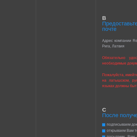
B
Предоставьте
почте
Адрес компании Ren
Рига, Латвия
Обязательно удо
необходимые докум
Пожалуйста, имейте
на латышском, ру
языках должны быт
C
После получ
подписываем док
открываем Вам т
посылаем Вам э