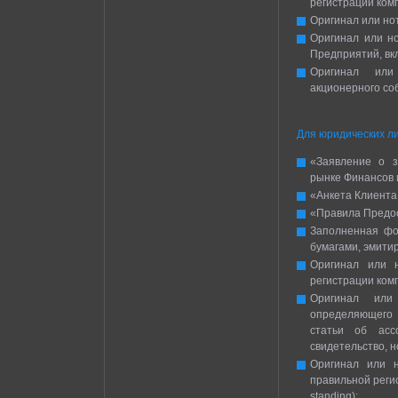
регистрации ком
Оригинал или но
Оригинал или но
Предприятий, вк
Оригинал или
акционерного со
Для юридических л
«Заявление о з
рынке Финансов 
«Анкета Клиента
«Правила Предост
Заполненная фо
бумагами, эмити
Оригинал или н
регистрации ком
Оригинал или
определяющего 
статьи об асс
свидетельство, 
Оригинал или н
правильной регис
standing);