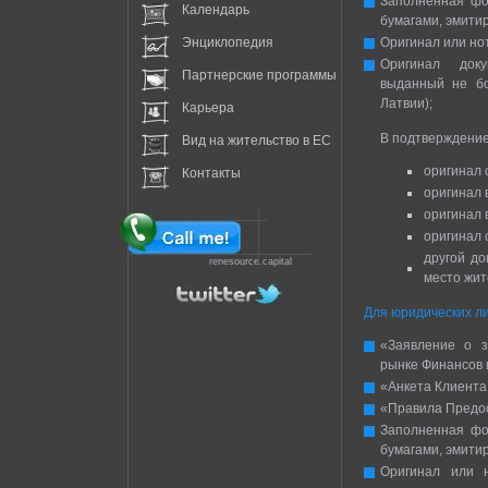
Заполненная фо
Календарь
бумагами, эмити
Энциклопедия
Оригинал или но
Оригинал доку
Партнерские программы
выданный не бо
Латвии);
Карьера
В подтверждение
Вид на жительство в EC
оригинал 
Контакты
оригинал 
оригинал 
оригинал 
другой д
renesource.capital
место жит
Для юридических ли
«Заявление о з
рынке Финансов 
«Анкета Клиента
«Правила Предост
Заполненная фо
бумагами, эмити
Оригинал или н