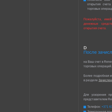
открытия счета
торговых операц
Пожалуйста, имей
денежные средст
открытия счета.
D
После зачисл
на Ваш счет в Rene
торговых операций.
Более подробная и
в разделе
Зачисле
Для ускорения пр
представителем Ren
Телефон:
+371 6
Электронная поч