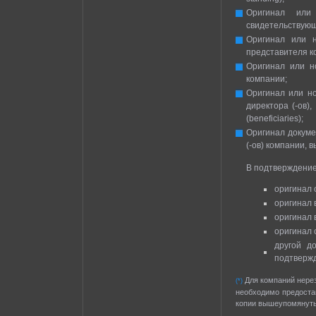
Оригинал или
свидетельствующ
Оригинал или н
представителя к
Оригинал или н
компании;
Оригинал или но
директора (-ов)
(beneficiaries);
Оригинал докуме
(-ов) компании, 
В подтверждение
оригинал 
оригинал 
оригинал 
оригинал 
другой д
подтвержд
Для компаний нерез
(*)
необходимо предоста
копии вышеупомянуты