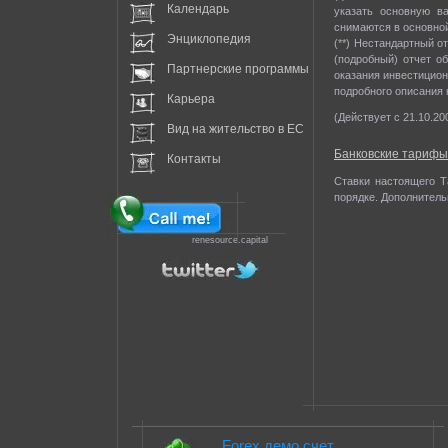
Календарь
указать основную ва
снимаются в основной
Энциклопедия
(**) Нестандартный о
(подробный) отчет о
Партнерские программы
оказания инвестицион
подробного описания 
Карьера
(Действует с 21.10.20
Вид на жительство в EC
Банковские тарифы
Контакты
Ставки настоящего Т
порядке. Дополнитель
renesource.capital
Forex демо счет