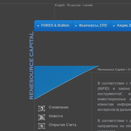
English
По-русски
Latviski
FOREX & Bullion
Фьючерсы, CFD
Акции, 
Renesource Capital
»
О
В соответствии с 
(MiFID) и закон
инструментов", 
инвестиционные и
клиентам информ
О компании
интересов (в дальн
Новости
В соответствии с 
Открытие Счета
направлена на об