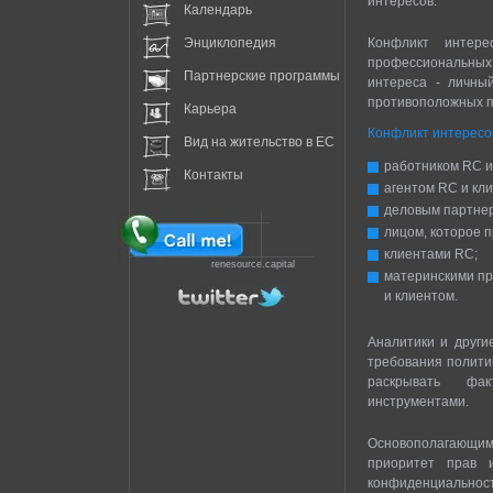
интересов.
Календарь
Энциклопедия
Конфликт интер
профессиональных 
Партнерские программы
интереса - личны
противоположных п
Карьера
Конфликт интересо
Вид на жительство в EC
работником RC и
Контакты
агентом RC и кл
деловым партнер
лицом, которое п
клиентами RC;
renesource.capital
материнскими п
и клиентом.
Аналитики и други
требования полити
раскрывать фа
инструментами.
Основополагающи
приоритет прав и
конфиденциальн