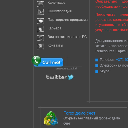
Обязательно удо
Календарь
необходимую инфо
Энциклопедия
Пожалуйста, имей
Партнерские программы
денежные средства
и указанные в «За
Карьера
услуг на рынке Фин
Вид на жительство в EC
Для дополнения ил
Контакты
хотите использова
Renesource Capital
Телефон:
+371 6
Электронная поч
renesource.capital
Skype:
Forex демо счет
Открыть бесплатный форекс демо
счет