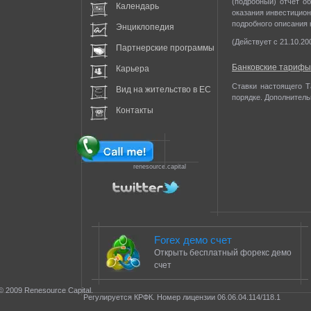
(подробный) отчет о
Календарь
оказания инвестицион
подробного описания 
Энциклопедия
(Действует с 21.10.20
Партнерские программы
Банковские тарифы
Карьера
Ставки настоящего Т
Вид на жительство в EC
порядке. Дополнитель
Контакты
renesource.capital
Forex демо счет
Открыть бесплатный форекс демо
счет
© 2009 Renesource Capital.
Регулируется КРФК. Номер лицензии 06.06.04.114/118.1