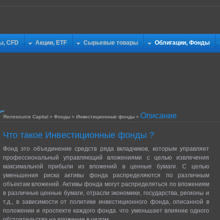
ы, CFD
Акции, ETF
Сырьевые товары
Облигации, Фонды
Описание
Renesource Capital
»
Фонды
»
Инвестиционные фонды
»
Что такое Инвестиционные фонды ?
Фонд это объединение средств ряда вкладчиков, которым управляет
профессиональный управляющий вложениями с целью извлечения
максимальной прибыли из вложений в ценные бумаги. С целью
уменьшения риска активы фонда распределяются по различным
объектам вложений. Активы фонда могут распределяться по вложениям
в различные ценные бумаги, отрасли экономики, государства, регионы и
т.д., в зависимости от политики инвестиционного фонда, описанной в
положении и проспекте каждого фонда. что уменьшает влияние одного
обстоятельства на вложение в целом.