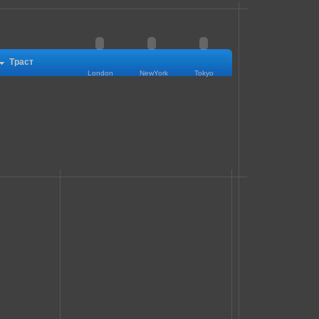
Траст
London
NewYork
Tokyo