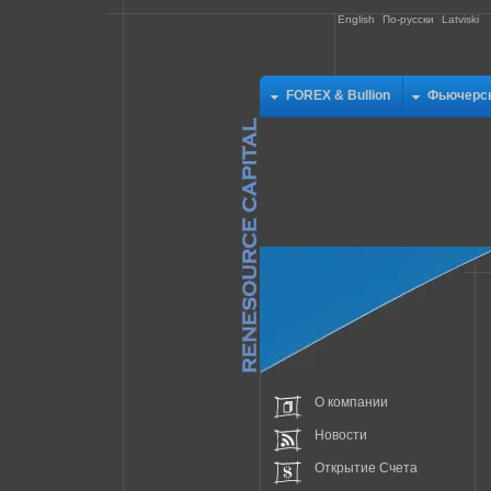
English
По-русски
Latviski
FOREX & Bullion
Фьючерс
О компании
Новости
Открытие Счета