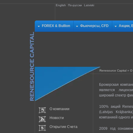
English
По-русски
Latviski
FOREX & Bullion
Фьючерсы, CFD
Акции, 
Renesource Capital
»
О
Брокерская компан
является лиценз
широкий спектр фин
100% акций Reneso
О компании
(Latvijas Krājban
компанией одного и
Новости
Открытие Счета
2009 год ознамен