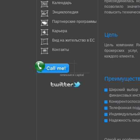
присоединилась н
Календарь
позволило значит
Энциклопедия
повысить техническ
Партнерские программы
Карьера
Цель
Вид на жительство в EC
Цель компании Re
Контакты
брокерских услуг
каждого клиента.
renesource.capital
Преимущест
Широкий выбор 
финансовых инст
Конкурентоспосо
Телефонная под
Индивидуальный 
Надежность лице
Одной из особенно