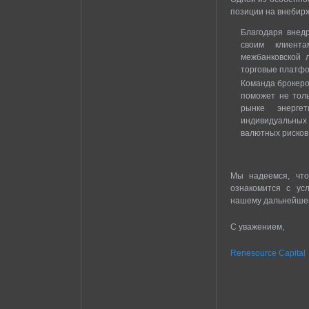
позиции на внебир
Благодаря внед
своим клиент
межбанковской 
торговые платфо
Команда брокеро
поможет не тол
рынке энерге
индивидуальны
валютных рисков
Мы надеемся, что
ознакомится с усл
нашему дальнейшем
С уважением,
Renesource Capital