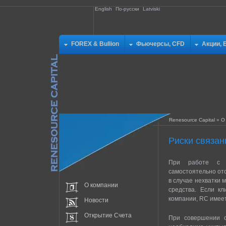
English
По-русски
Latviski
FOREX & Bullion
Фьючерсы, CFD
Акции, 
Renesource Capital
»
О
Риски связа
При работе с ф
самостоятельно от
в случае нехватки
О компании
средства. Если к
компании, RC имеет
Новости
Открытие Счета
При совершении с