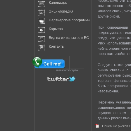
необходимо учитыв
Календарь
компьютерного об
каналов связи, рис
Энциклопедия
другие риски.
Партнерские программы
При совершении 
Карьера
подразумевают исп
Вид на жительство в EC
ввиду, что данным
Риск использовани
Контакты
неблагоприятного 
превысить собствен
Следует также учи
рынка связаны с 
renesource.capital
регулируемом рынк
торговля финансов
быть прекращена 
невозможна.
Перечень указанн
вышеописанное при
осуществлением т
данных рисков имен
Описание рисков 