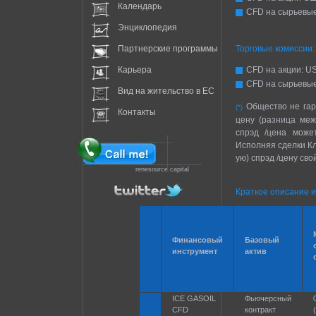
Календарь
CFD на сырьевы
Энциклопедия
Партнерские программы
Торговые комиссии:
Карьера
CFD на акции: US
CFD на сырьевые
Вид на жительство в EC
Общество не гара
(*)
Контакты
цену (разница меж
спрэд /цена може
Исполняя сделки Кл
ую) спрэд /цену сво
renesource.capital
Краткое описание и
Финансовый
Базовый
инструмент
актив
ICE GASOIL
Фьючерсный
CFD
контракт