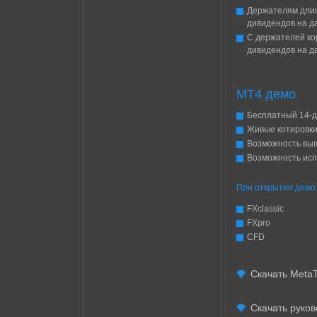
Держателям длин
дивидендов на да
С держателей ко
дивидендов на да
MT4 демо
Бесплатный 14-д
Живые котировк
Возможность выв
Возможность исп
При открытии демо 
FXclassic
FXpro
CFD
Скачать Meta
Скачать руко