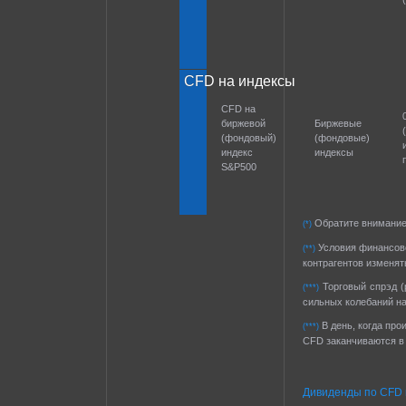
CFD на индексы
CFD на
биржевой
Биржевые
(фондовый)
(фондовые)
индекс
индексы
S&P500
Обратите внимание 
(*)
Условия финансово
(**)
контрагентов изменя
Торговый спрэд (
(***)
сильных колебаний на
В день, когда про
(***)
CFD заканчиваются в 
Дивиденды по CFD 