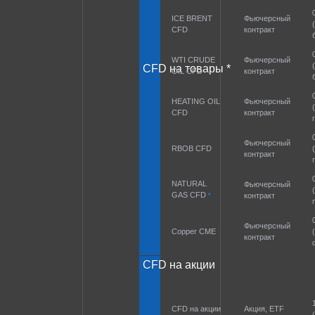
ICE BRENT
Фьючерсный
CFD
контракт
WTI CRUDE
Фьючерсный
CFD на товары *
OIL CFD
контракт
HEATING OIL
Фьючерсный
CFD
контракт
Фьючерсный
RBOB CFD
контракт
NATURAL
Фьючерсный
GAS CFD
контракт
*
Фьючерсный
Copper CME
контракт
CFD на акции
CFD на акции
Акция, ETF